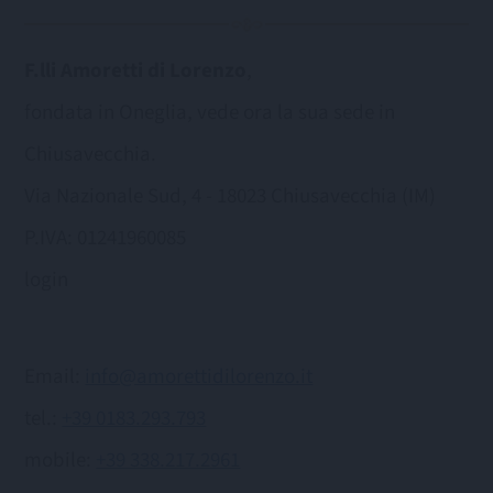
F.lli Amoretti di Lorenzo
,
fondata in Oneglia, vede ora la sua sede in
Chiusavecchia.
Via Nazionale Sud, 4 - 18023 Chiusavecchia (IM)
P.IVA: 01241960085
login
Email:
info@amorettidilorenzo.it
tel.:
+39 0183.293.793
mobile:
+39 338.217.2961