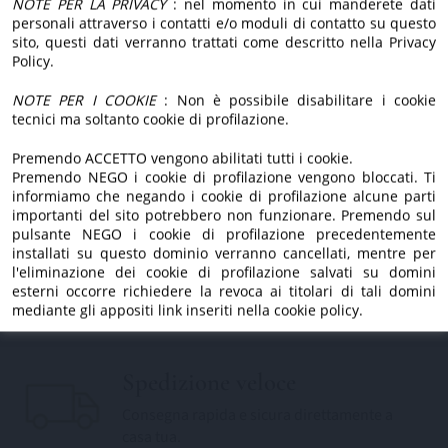
nuovo sito.
NOTE PER LA PRIVACY
: nel momento in cui manderete dati
passione.
personali attraverso i contatti e/o moduli di contatto su questo
Dietro, ci siamo sempre
sito, questi dati verranno trattati come descritto nella Privacy
Policy.
noi.
Estratto a freddo
NOTE PER I COOKIE
: Non è possibile disabilitare i cookie
tecnici ma soltanto cookie di profilazione.
Lavorazione a freddo per preservare aroma,
gusto e proprietà.
Premendo ACCETTO vengono abilitati tutti i cookie.
Premendo NEGO i cookie di profilazione vengono bloccati. Ti
informiamo che negando i cookie di profilazione alcune parti
importanti del sito potrebbero non funzionare. Premendo sul
pulsante NEGO i cookie di profilazione precedentemente
Tradizione di famiglia
installati su questo dominio verranno cancellati, mentre per
Da generazioni custodiamo l'amore per la
l'eliminazione dei cookie di profilazione salvati su domini
esterni occorre richiedere la revoca ai titolari di tali domini
nostra terra.
mediante gli appositi link inseriti nella cookie policy.
Spedizione veloce
Consegna rapida e sicura direttamente a
casa tua.