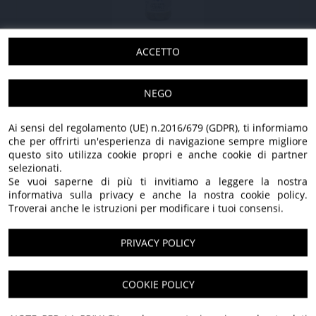
ZUCCHINE TROMBETTE IN OLIO EXTRA
ACCETTO
VERGINE DI OLIVA
NEGO
275 GR - 3 pezzi
28,20 €
21,90 €
275 GR - 6 pezzi
55,80 €
43,80 €
Ai sensi del regolamento (UE) n.2016/679 (GDPR), ti informiamo
IVA applicata: 10,00%
che per offrirti un'esperienza di navigazione sempre migliore
questo sito utilizza cookie propri e anche cookie di partner
selezionati.
Se vuoi saperne di più ti invitiamo a leggere la nostra
SCOPRI TUTTI I NOSTRI PRODOTTI
informativa sulla privacy e anche la nostra cookie policy.
Troverai anche le istruzioni per modificare i tuoi consensi.
PRIVACY POLICY
100% Italiano
Benvenuti nel nostro
COOKIE POLICY
Solo olive italiane, lavorate con cura e