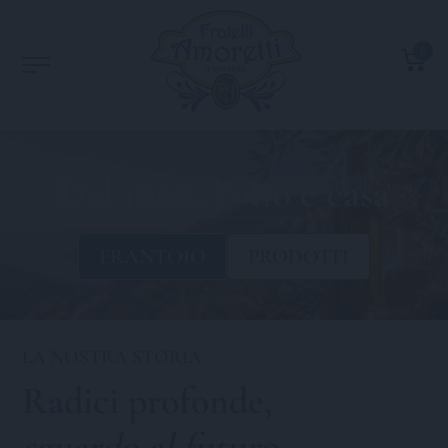
0
Dal 1868, l’olio è casa
FRANTOIO
PRODOTTI
LA NOSTRA STORIA
Radici profonde,
sguardo al futuro
.