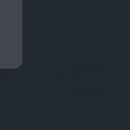
ione
Spedizione
glia
veloce
oni
Consegna rapida e
l'amore
sicura direttamente
 terra.
a casa tua.