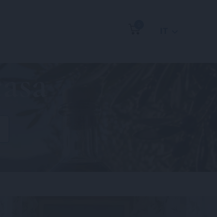
0
IT
casa