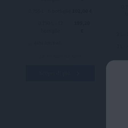
0,
0,750 L - 6 bottiglie
102,00 €
A
0,750 L - 12
199,20
bottiglie
€
3 L - 
... altri formati
3 L - 
IVA applicata: 4,00%
Scopri di più