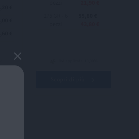
pezzi
21,90 €
,20 €
275 GR - 6
55,80 €
,00 €
pezzi
43,80 €
,60 €
0%
IVA applicata: 10,00%
Scopri di più