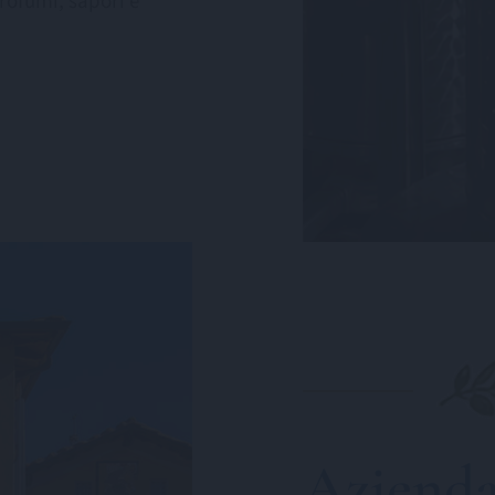
rofumi, sapori e
Azienda