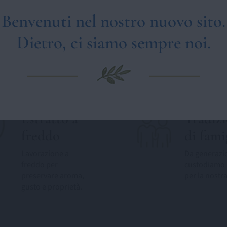
Benvenuti nel nostro nuovo sito.
Dietro, ci siamo sempre noi.
Estratto a
Tradiz
freddo
di fami
Lavorazione a
Da generazi
freddo per
custodiamo 
preservare aroma,
per la nostra
gusto e proprietà.