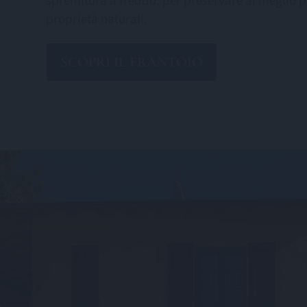
spremitura a freddo, per preservare al meglio p
proprietà naturali.
SCOPRI IL FRANTOIO