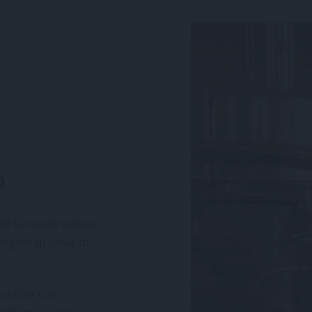
o
i di Lorenzo unisce
ergine di oliva di
accolta con