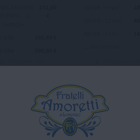
750 L FASCIATA
171,60
180 GR - 6 vasi
28
RGENTO - 12
€
180 GR - 12 vasi
48
bottiglie
300 GR - 3 vasi
18
2 latte
102,60 €
... altri formati
4 latte
200,00 €
IVA applicata: 4,00%
IVA applicata: 10,0
Scopri di più
Scopri di più
SCOPRI TUTTI I NOSTRI PRODOTTI