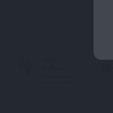
100%
Italiano
Solo olive italiane,
lavorate con cura e
passione.