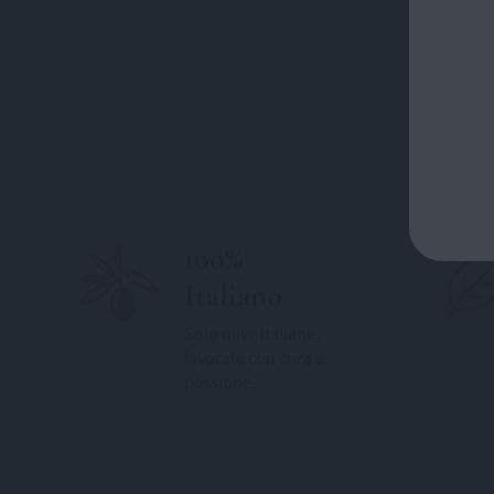
100%
Italiano
Solo olive italiane,
lavorate con cura e
passione.