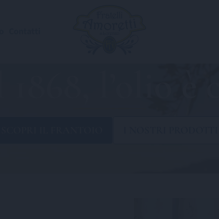
o
Contatti
 1868, l’olio è 
SCOPRI IL
FRANTOIO
I NOSTRI
PRODOTTI