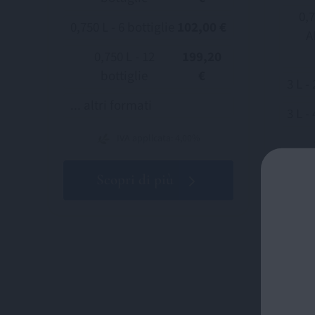
0,
0,750 L - 6 bottiglie
102,00 €
A
0,750 L - 12
199,20
bottiglie
€
3 L - 
... altri formati
3 L - 
IVA applicata: 4,00%
Scopri di più