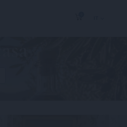
0
IT
casa