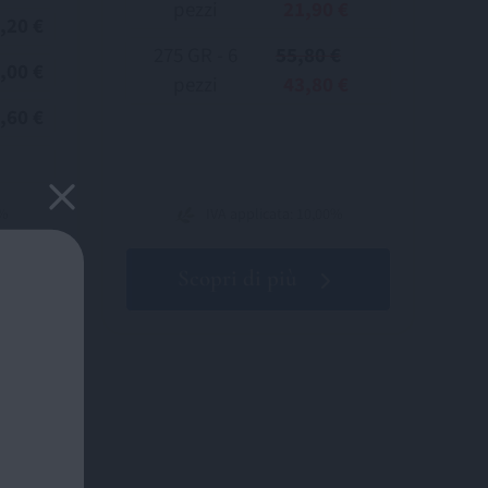
pezzi
21,90 €
,20 €
275 GR - 6
55,80 €
,00 €
pezzi
43,80 €
,60 €
0%
IVA applicata: 10,00%
Scopri di più