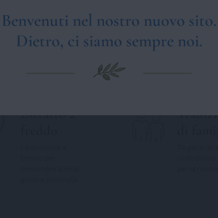
Benvenuti nel nostro nuovo sito.
Dietro, ci siamo sempre noi.
Estratto a
Tradiz
freddo
di fami
Lavorazione a
Da generazi
freddo per
custodiamo 
preservare aroma,
per la nostra
gusto e proprietà.