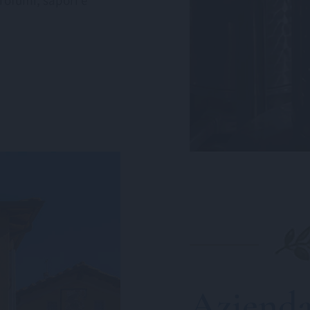
rofumi, sapori e
Azienda