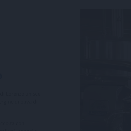
o
i di Lorenzo unisce
ergine di oliva di
accolta con