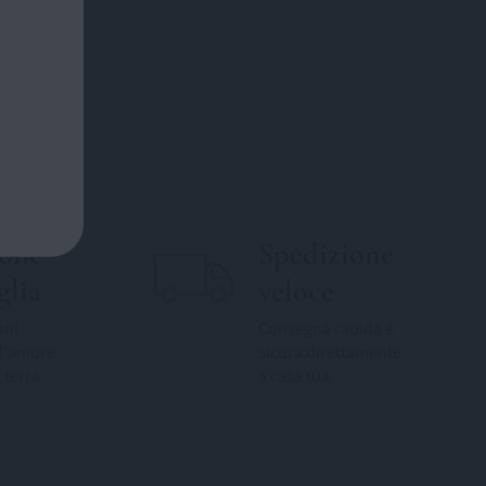
ione
Spedizione
glia
veloce
oni
Consegna rapida e
l'amore
sicura direttamente
 terra.
a casa tua.