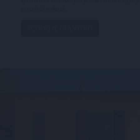
spremitura a freddo, per preservare al meglio p
proprietà naturali.
SCOPRI IL FRANTOIO