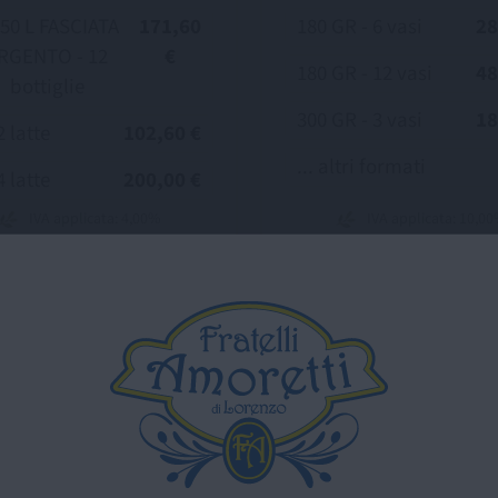
750 L FASCIATA
171,60
180 GR - 6 vasi
28
RGENTO - 12
€
180 GR - 12 vasi
48
bottiglie
300 GR - 3 vasi
18
2 latte
102,60 €
... altri formati
4 latte
200,00 €
IVA applicata: 4,00%
IVA applicata: 10,0
Scopri di più
Scopri di più
SCOPRI TUTTI I NOSTRI PRODOTTI