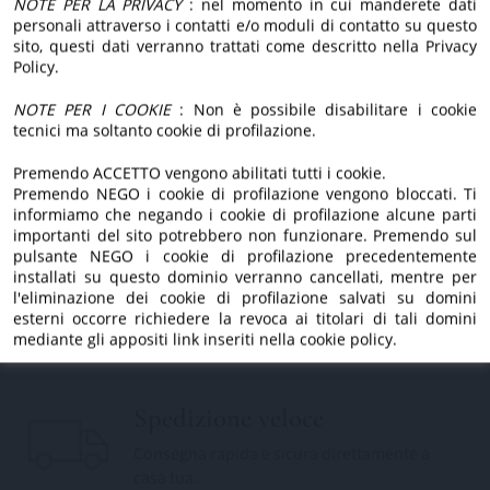
nuovo sito.
NOTE PER LA PRIVACY
: nel momento in cui manderete dati
passione.
personali attraverso i contatti e/o moduli di contatto su questo
Dietro, ci siamo sempre
sito, questi dati verranno trattati come descritto nella Privacy
Policy.
noi.
Estratto a freddo
NOTE PER I COOKIE
: Non è possibile disabilitare i cookie
tecnici ma soltanto cookie di profilazione.
Lavorazione a freddo per preservare aroma,
gusto e proprietà.
Premendo ACCETTO vengono abilitati tutti i cookie.
Premendo NEGO i cookie di profilazione vengono bloccati. Ti
informiamo che negando i cookie di profilazione alcune parti
importanti del sito potrebbero non funzionare. Premendo sul
pulsante NEGO i cookie di profilazione precedentemente
Tradizione di famiglia
installati su questo dominio verranno cancellati, mentre per
Da generazioni custodiamo l'amore per la
l'eliminazione dei cookie di profilazione salvati su domini
esterni occorre richiedere la revoca ai titolari di tali domini
nostra terra.
mediante gli appositi link inseriti nella cookie policy.
Spedizione veloce
Consegna rapida e sicura direttamente a
casa tua.