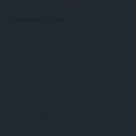
F.lli Amoretti di Lorenzo
,
fondata in Oneglia, vede ora la sua sede in
Chiusavecchia.
Via Nazionale Sud, 4 - 18023 Chiusavecchia (IM)
P.IVA: 01241960085
login
Email:
info@amorettidilorenzo.it
tel.:
+39 0183.293.793
mobile:
+39 338.217.2961