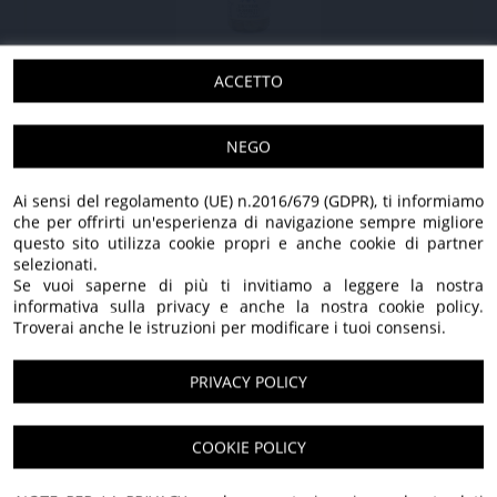
ZUCCHINE TROMBETTE IN OLIO EXTRA
ACCETTO
VERGINE DI OLIVA
NEGO
275 GR - 3 pezzi
28,20 €
21,90 €
275 GR - 6 pezzi
55,80 €
43,80 €
Ai sensi del regolamento (UE) n.2016/679 (GDPR), ti informiamo
IVA applicata: 10,00%
che per offrirti un'esperienza di navigazione sempre migliore
questo sito utilizza cookie propri e anche cookie di partner
selezionati.
Se vuoi saperne di più ti invitiamo a leggere la nostra
SCOPRI TUTTI I NOSTRI PRODOTTI
informativa sulla privacy e anche la nostra cookie policy.
Troverai anche le istruzioni per modificare i tuoi consensi.
PRIVACY POLICY
100% Italiano
Benvenuti nel nostro
COOKIE POLICY
Solo olive italiane, lavorate con cura e