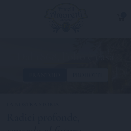
0
Dal 1868, l’olio è casa
FRANTOIO
PRODOTTI
LA NOSTRA STORIA
Radici profonde,
sguardo al futuro
.