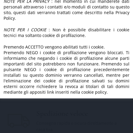
nuovo sito.
NOTE PER LA PRIVACY
: nel momento in cui manderete dati
passione.
personali attraverso i contatti e/o moduli di contatto su questo
Dietro, ci siamo sempre
sito, questi dati verranno trattati come descritto nella Privacy
Policy.
noi.
Estratto a freddo
NOTE PER I COOKIE
: Non è possibile disabilitare i cookie
tecnici ma soltanto cookie di profilazione.
Lavorazione a freddo per preservare aroma,
gusto e proprietà.
Premendo ACCETTO vengono abilitati tutti i cookie.
Premendo NEGO i cookie di profilazione vengono bloccati. Ti
informiamo che negando i cookie di profilazione alcune parti
importanti del sito potrebbero non funzionare. Premendo sul
pulsante NEGO i cookie di profilazione precedentemente
Tradizione di famiglia
installati su questo dominio verranno cancellati, mentre per
Da generazioni custodiamo l'amore per la
l'eliminazione dei cookie di profilazione salvati su domini
esterni occorre richiedere la revoca ai titolari di tali domini
nostra terra.
mediante gli appositi link inseriti nella cookie policy.
Spedizione veloce
Consegna rapida e sicura direttamente a
casa tua.