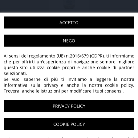
ZUCCHINE TROMBETTE IN OLIO EXTRA
ACCETTO
VERGINE DI OLIVA
NEGO
275 GR - 3 pezzi
28,20 €
21,90 €
275 GR - 6 pezzi
55,80 €
43,80 €
Ai sensi del regolamento (UE) n.2016/679 (GDPR), ti informiamo
IVA applicata: 10,00%
che per offrirti un'esperienza di navigazione sempre migliore
questo sito utilizza cookie propri e anche cookie di partner
selezionati.
Se vuoi saperne di più ti invitiamo a leggere la nostra
SCOPRI TUTTI I NOSTRI PRODOTTI
informativa sulla privacy e anche la nostra cookie policy.
Troverai anche le istruzioni per modificare i tuoi consensi.
PRIVACY POLICY
100% Italiano
Benvenuti nel nostro
COOKIE POLICY
Solo olive italiane, lavorate con cura e