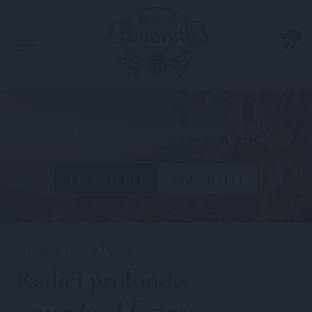
0
Dal 1868, l’olio è casa
FRANTOIO
PRODOTTI
LA NOSTRA STORIA
Radici profonde,
sguardo al futuro
.