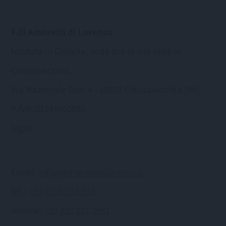
F.lli Amoretti di Lorenzo
,
fondata in Oneglia, vede ora la sua sede in
Chiusavecchia.
Via Nazionale Sud, 4 - 18023 Chiusavecchia (IM)
P.IVA: 01241960085
login
Email:
info@amorettidilorenzo.it
tel.:
+39 0183.293.793
mobile:
+39 338.217.2961