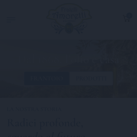
0
Dal 1868, l’olio è casa
FRANTOIO
PRODOTTI
LA NOSTRA STORIA
Radici profonde,
sguardo al futuro
.