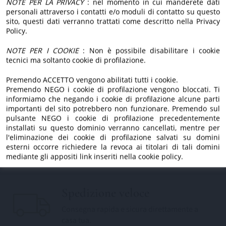
nuovo sito.
NOTE PER LA PRIVACY
: nel momento in cui manderete dati
passione.
personali attraverso i contatti e/o moduli di contatto su questo
Dietro, ci siamo sempre
sito, questi dati verranno trattati come descritto nella Privacy
Policy.
noi.
Estratto a freddo
NOTE PER I COOKIE
: Non è possibile disabilitare i cookie
tecnici ma soltanto cookie di profilazione.
Lavorazione a freddo per preservare aroma,
gusto e proprietà.
Premendo ACCETTO vengono abilitati tutti i cookie.
Premendo NEGO i cookie di profilazione vengono bloccati. Ti
informiamo che negando i cookie di profilazione alcune parti
importanti del sito potrebbero non funzionare. Premendo sul
pulsante NEGO i cookie di profilazione precedentemente
Tradizione di famiglia
installati su questo dominio verranno cancellati, mentre per
Da generazioni custodiamo l'amore per la
l'eliminazione dei cookie di profilazione salvati su domini
esterni occorre richiedere la revoca ai titolari di tali domini
nostra terra.
mediante gli appositi link inseriti nella cookie policy.
Spedizione veloce
Consegna rapida e sicura direttamente a
casa tua.