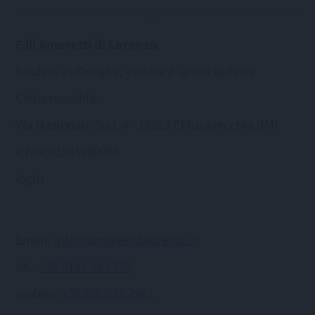
F.lli Amoretti di Lorenzo
,
fondata in Oneglia, vede ora la sua sede in
Chiusavecchia.
Via Nazionale Sud, 4 - 18023 Chiusavecchia (IM)
P.IVA: 01241960085
login
Email:
info@amorettidilorenzo.it
tel.:
+39 0183.293.793
mobile:
+39 338.217.2961