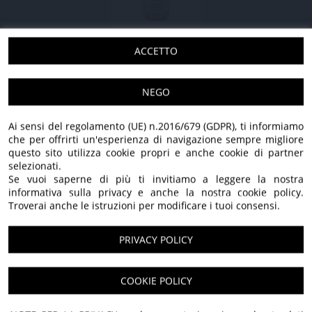
ZUCCHINE TROMBETTE IN OLIO EXTRA
ACCETTO
VERGINE DI OLIVA
NEGO
275 GR - 3 pezzi
28,20 €
21,90 €
275 GR - 6 pezzi
55,80 €
43,80 €
Ai sensi del regolamento (UE) n.2016/679 (GDPR), ti informiamo
IVA applicata: 10,00%
che per offrirti un'esperienza di navigazione sempre migliore
questo sito utilizza cookie propri e anche cookie di partner
selezionati.
Se vuoi saperne di più ti invitiamo a leggere la nostra
SCOPRI TUTTI I NOSTRI PRODOTTI
informativa sulla privacy e anche la nostra cookie policy.
Troverai anche le istruzioni per modificare i tuoi consensi.
PRIVACY POLICY
100% Italiano
Benvenuti nel nostro
COOKIE POLICY
Solo olive italiane, lavorate con cura e