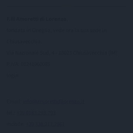
F.lli Amoretti di Lorenzo
,
fondata in Oneglia, vede ora la sua sede in
Chiusavecchia.
Via Nazionale Sud, 4 - 18023 Chiusavecchia (IM)
P.IVA: 01241960085
login
Email:
info@amorettidilorenzo.it
tel.:
+39 0183.293.793
mobile:
+39 338.217.2961