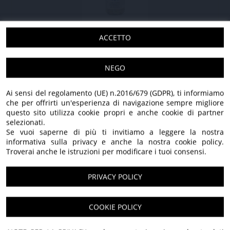
ZUCCHINE TROMBETTE IN OLIO EXTRA
ACCETTO
VERGINE DI OLIVA
NEGO
275 GR - 3 pezzi
28,20 €
21,90 €
275 GR - 6 pezzi
55,80 €
43,80 €
Ai sensi del regolamento (UE) n.2016/679 (GDPR), ti informiamo
IVA applicata: 10,00%
che per offrirti un'esperienza di navigazione sempre migliore
questo sito utilizza cookie propri e anche cookie di partner
selezionati.
Se vuoi saperne di più ti invitiamo a leggere la nostra
SCOPRI TUTTI I NOSTRI PRODOTTI
informativa sulla privacy e anche la nostra cookie policy.
Troverai anche le istruzioni per modificare i tuoi consensi.
PRIVACY POLICY
100% Italiano
Benvenuti nel nostro
COOKIE POLICY
Solo olive italiane, lavorate con cura e