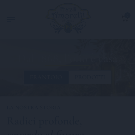
0
Dal 1868, l’olio è casa
FRANTOIO
PRODOTTI
LA NOSTRA STORIA
Radici profonde,
sguardo al futuro
.