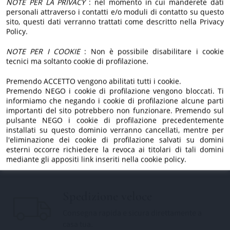
nuovo sito.
NOTE PER LA PRIVACY
: nel momento in cui manderete dati
passione.
personali attraverso i contatti e/o moduli di contatto su questo
Dietro, ci siamo sempre
sito, questi dati verranno trattati come descritto nella Privacy
Policy.
noi.
Estratto a freddo
NOTE PER I COOKIE
: Non è possibile disabilitare i cookie
tecnici ma soltanto cookie di profilazione.
Lavorazione a freddo per preservare aroma,
gusto e proprietà.
Premendo ACCETTO vengono abilitati tutti i cookie.
Premendo NEGO i cookie di profilazione vengono bloccati. Ti
informiamo che negando i cookie di profilazione alcune parti
importanti del sito potrebbero non funzionare. Premendo sul
pulsante NEGO i cookie di profilazione precedentemente
Tradizione di famiglia
installati su questo dominio verranno cancellati, mentre per
Da generazioni custodiamo l'amore per la
l'eliminazione dei cookie di profilazione salvati su domini
esterni occorre richiedere la revoca ai titolari di tali domini
nostra terra.
mediante gli appositi link inseriti nella cookie policy.
Spedizione veloce
Consegna rapida e sicura direttamente a
casa tua.