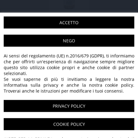
ZUCCHINE TROMBETTE IN OLIO EXTRA
ACCETTO
VERGINE DI OLIVA
NEGO
275 GR - 3 pezzi
28,20 €
21,90 €
275 GR - 6 pezzi
55,80 €
43,80 €
Ai sensi del regolamento (UE) n.2016/679 (GDPR), ti informiamo
IVA applicata: 10,00%
che per offrirti un'esperienza di navigazione sempre migliore
questo sito utilizza cookie propri e anche cookie di partner
selezionati.
Se vuoi saperne di più ti invitiamo a leggere la nostra
SCOPRI TUTTI I NOSTRI PRODOTTI
informativa sulla privacy e anche la nostra cookie policy.
Troverai anche le istruzioni per modificare i tuoi consensi.
PRIVACY POLICY
100% Italiano
Benvenuti nel nostro
COOKIE POLICY
Solo olive italiane, lavorate con cura e