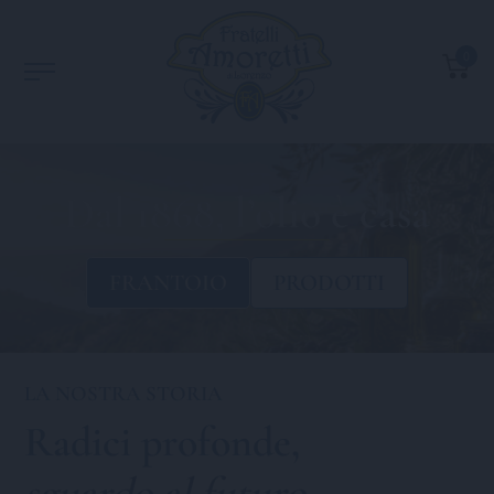
0
Dal 1868, l’olio è casa
FRANTOIO
PRODOTTI
LA NOSTRA STORIA
Radici profonde,
sguardo al futuro
.