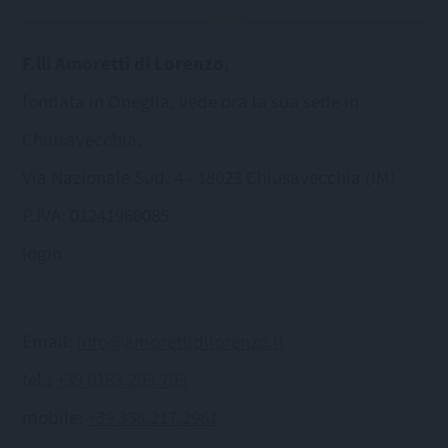
F.lli Amoretti di Lorenzo
,
fondata in Oneglia, vede ora la sua sede in
Chiusavecchia.
Via Nazionale Sud, 4 - 18023 Chiusavecchia (IM)
P.IVA: 01241960085
login
Email:
info@amorettidilorenzo.it
tel.:
+39 0183.293.793
mobile:
+39 338.217.2961