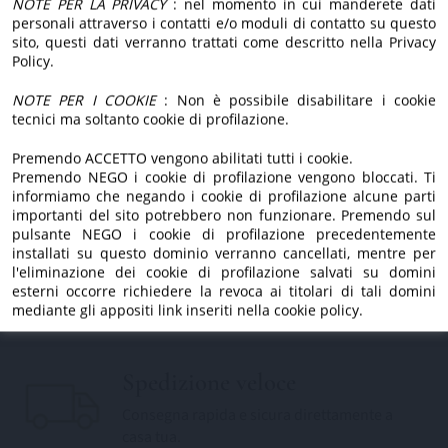
nuovo sito.
NOTE PER LA PRIVACY
: nel momento in cui manderete dati
passione.
personali attraverso i contatti e/o moduli di contatto su questo
Dietro, ci siamo sempre
sito, questi dati verranno trattati come descritto nella Privacy
Policy.
noi.
Estratto a freddo
NOTE PER I COOKIE
: Non è possibile disabilitare i cookie
tecnici ma soltanto cookie di profilazione.
Lavorazione a freddo per preservare aroma,
gusto e proprietà.
Premendo ACCETTO vengono abilitati tutti i cookie.
Premendo NEGO i cookie di profilazione vengono bloccati. Ti
informiamo che negando i cookie di profilazione alcune parti
importanti del sito potrebbero non funzionare. Premendo sul
pulsante NEGO i cookie di profilazione precedentemente
Tradizione di famiglia
installati su questo dominio verranno cancellati, mentre per
Da generazioni custodiamo l'amore per la
l'eliminazione dei cookie di profilazione salvati su domini
esterni occorre richiedere la revoca ai titolari di tali domini
nostra terra.
mediante gli appositi link inseriti nella cookie policy.
Spedizione veloce
Consegna rapida e sicura direttamente a
casa tua.