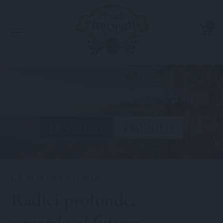
0
Dal 1868, l’olio è casa
FRANTOIO
PRODOTTI
LA NOSTRA STORIA
Radici profonde,
sguardo al futuro
.