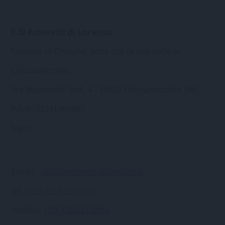
F.lli Amoretti di Lorenzo
,
fondata in Oneglia, vede ora la sua sede in
Chiusavecchia.
Via Nazionale Sud, 4 - 18023 Chiusavecchia (IM)
P.IVA: 01241960085
login
Email:
info@amorettidilorenzo.it
tel.:
+39 0183.293.793
mobile:
+39 338.217.2961