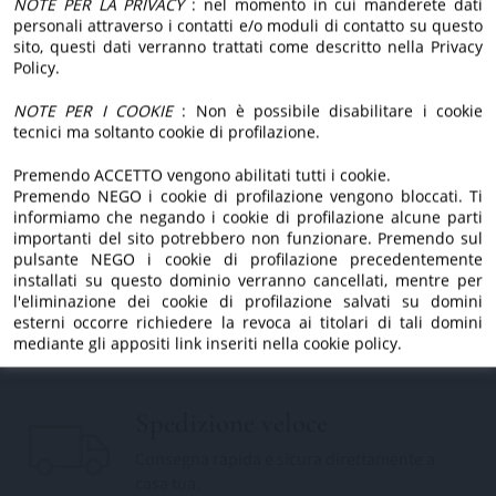
nuovo sito.
NOTE PER LA PRIVACY
: nel momento in cui manderete dati
passione.
personali attraverso i contatti e/o moduli di contatto su questo
Dietro, ci siamo sempre
sito, questi dati verranno trattati come descritto nella Privacy
Policy.
noi.
Estratto a freddo
NOTE PER I COOKIE
: Non è possibile disabilitare i cookie
tecnici ma soltanto cookie di profilazione.
Lavorazione a freddo per preservare aroma,
gusto e proprietà.
Premendo ACCETTO vengono abilitati tutti i cookie.
Premendo NEGO i cookie di profilazione vengono bloccati. Ti
informiamo che negando i cookie di profilazione alcune parti
importanti del sito potrebbero non funzionare. Premendo sul
pulsante NEGO i cookie di profilazione precedentemente
Tradizione di famiglia
installati su questo dominio verranno cancellati, mentre per
Da generazioni custodiamo l'amore per la
l'eliminazione dei cookie di profilazione salvati su domini
esterni occorre richiedere la revoca ai titolari di tali domini
nostra terra.
mediante gli appositi link inseriti nella cookie policy.
Spedizione veloce
Consegna rapida e sicura direttamente a
casa tua.