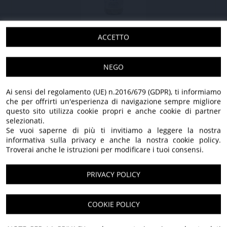
ZUCCHINE TROMBETTE IN OLIO EXTRA
ACCETTO
VERGINE DI OLIVA
NEGO
275 GR - 3 pezzi
28,20 €
21,90 €
275 GR - 6 pezzi
55,80 €
43,80 €
Ai sensi del regolamento (UE) n.2016/679 (GDPR), ti informiamo
IVA applicata: 10,00%
che per offrirti un'esperienza di navigazione sempre migliore
questo sito utilizza cookie propri e anche cookie di partner
selezionati.
Se vuoi saperne di più ti invitiamo a leggere la nostra
SCOPRI TUTTI I NOSTRI PRODOTTI
informativa sulla privacy e anche la nostra cookie policy.
Troverai anche le istruzioni per modificare i tuoi consensi.
PRIVACY POLICY
100% Italiano
Benvenuti nel nostro
COOKIE POLICY
Solo olive italiane, lavorate con cura e