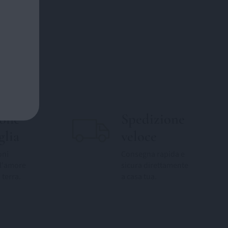
ione
Spedizione
glia
veloce
oni
Consegna rapida e
l'amore
sicura direttamente
 terra.
a casa tua.