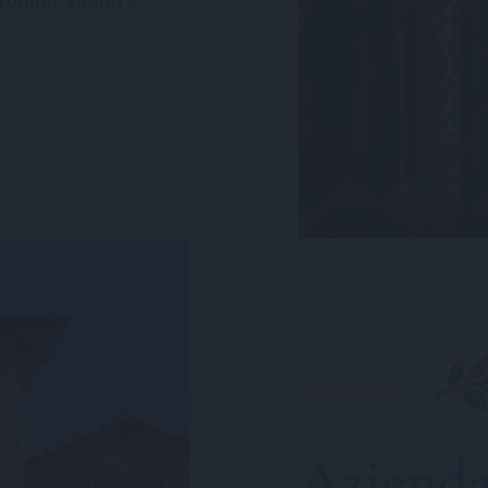
rofumi, sapori e
Azienda