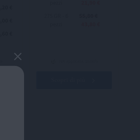
pezzi
21,90 €
,20 €
275 GR - 6
55,80 €
,00 €
pezzi
43,80 €
,60 €
0%
IVA applicata: 10,00%
Scopri di più