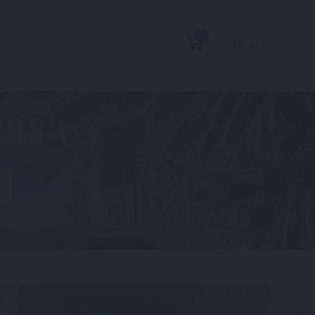
0
IT
casa