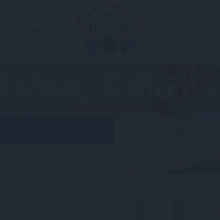
o
Contatti
 1868, l’olio è 
SCOPRI IL
FRANTOIO
I NOSTRI
PRODOTTI