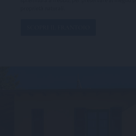
spremitura a freddo, per preservare al meglio p
proprietà naturali.
SCOPRI IL FRANTOIO