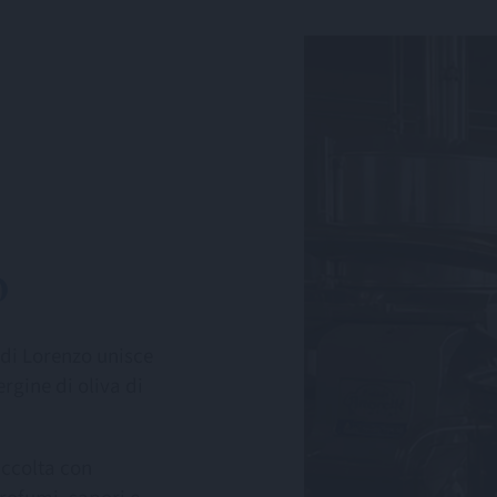
o
i di Lorenzo unisce
ergine di oliva di
accolta con