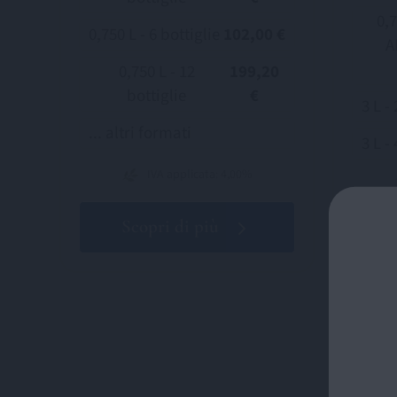
0,
0,750 L - 6 bottiglie
102,00 €
A
0,750 L - 12
199,20
bottiglie
€
3 L - 
... altri formati
3 L - 
IVA applicata: 4,00%
Scopri di più