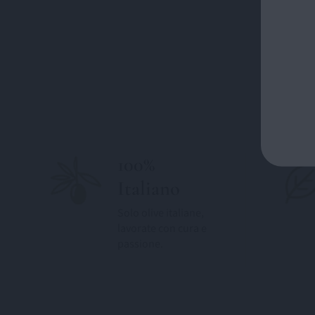
100%
Italiano
Solo olive italiane,
lavorate con cura e
passione.