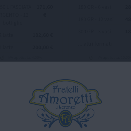
750 L FASCIATA
171,60
180 GR - 6 vasi
28
RGENTO - 12
€
180 GR - 12 vasi
48
bottiglie
300 GR - 3 vasi
18
2 latte
102,60 €
... altri formati
4 latte
200,00 €
IVA applicata: 4,00%
IVA applicata: 10,0
Scopri di più
Scopri di più
SCOPRI TUTTI I NOSTRI PRODOTTI