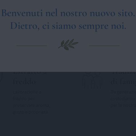
Benvenuti nel nostro nuovo sito.
Dietro, ci siamo sempre noi.
Estratto a
Tradiz
freddo
di fami
Lavorazione a
Da generazi
freddo per
custodiamo 
preservare aroma,
per la nostra
gusto e proprietà.